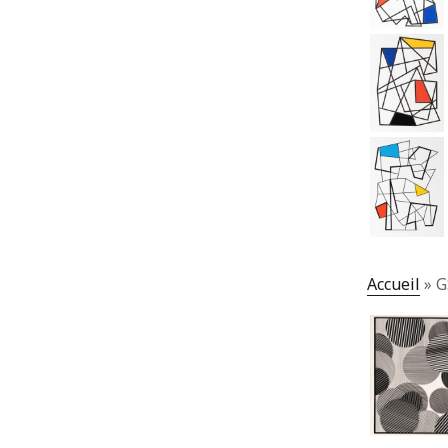
Accueil
»
G