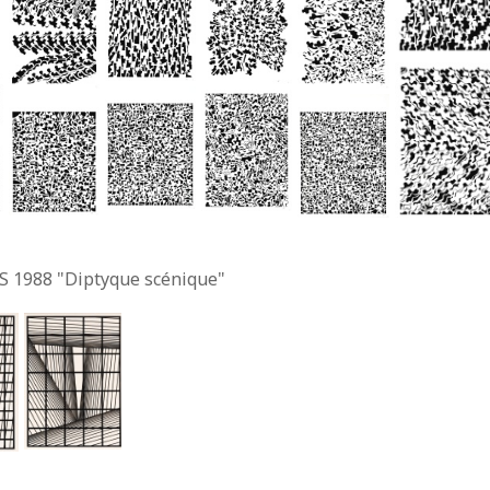
S 1988 "Diptyque scénique"