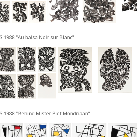
S 1988 "Au balsa Noir sur Blanc"
S 1988 "Behind Mister Piet Mondriaan"