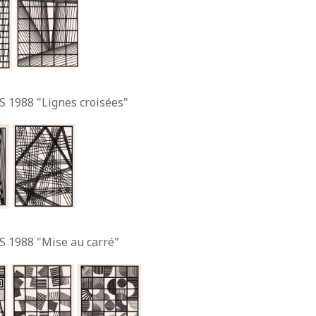
S 1988 "Lignes croisées"
S 1988 "Mise au carré"