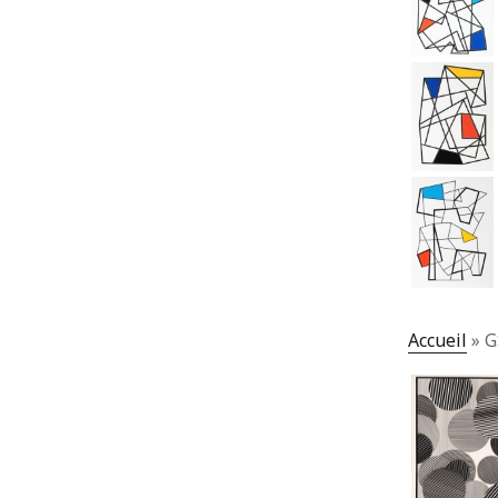
Accueil
»
G