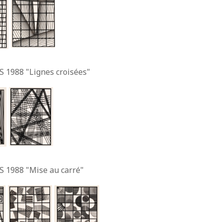
S 1988 "Lignes croisées"
S 1988 "Mise au carré"