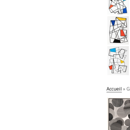
Accueil
»
G