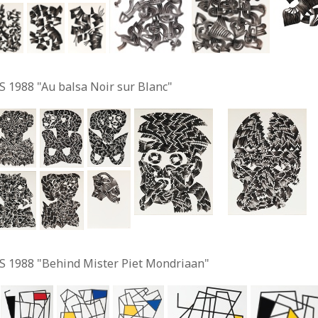
S 1988 "Au balsa Noir sur Blanc"
S 1988 "Behind Mister Piet Mondriaan"