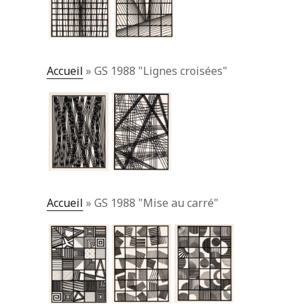
Accueil
»
GS 1988 "Lignes croisées"
Accueil
»
GS 1988 "Mise au carré"