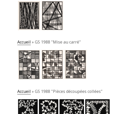
Accueil
»
GS 1988 "Mise au carré"
Accueil
»
GS 1988 "Pièces découpées collées"