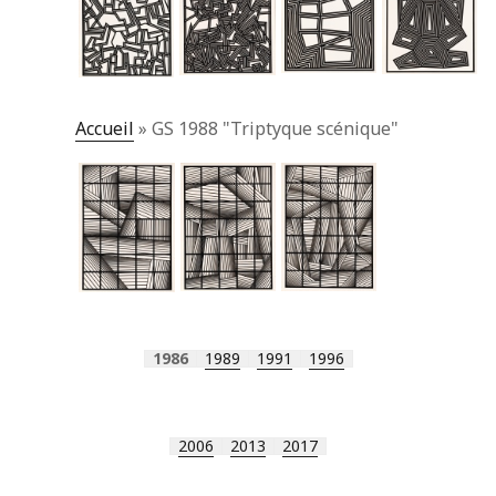
Accueil
»
GS 1988 "Triptyque scénique"
1986
1989
1991
1996
2006
2013
2017