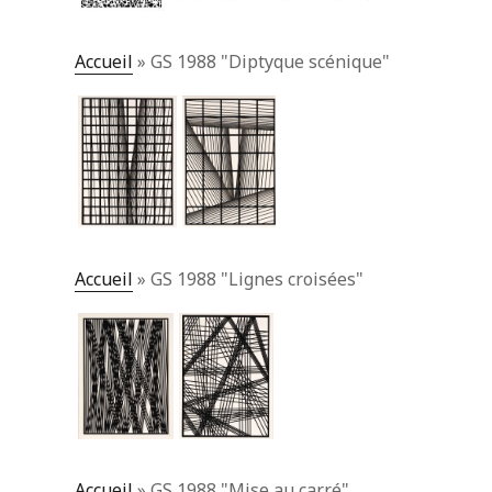
Accueil
»
GS 1988 "Diptyque scénique"
Accueil
»
GS 1988 "Lignes croisées"
Accueil
»
GS 1988 "Mise au carré"