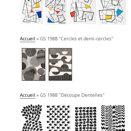
Accueil
»
GS 1988 "Cercles et demi-cercles"
Accueil
»
GS 1988 "Découpe Dentelles"