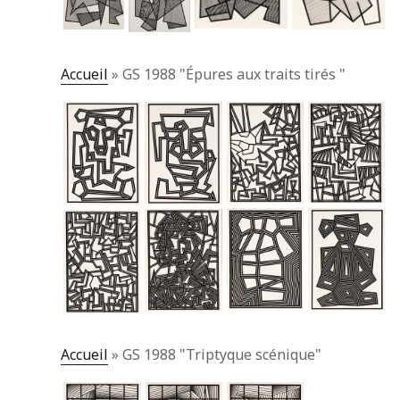
Accueil
»
GS 1988 "Épures aux traits tirés "
Accueil
»
GS 1988 "Triptyque scénique"